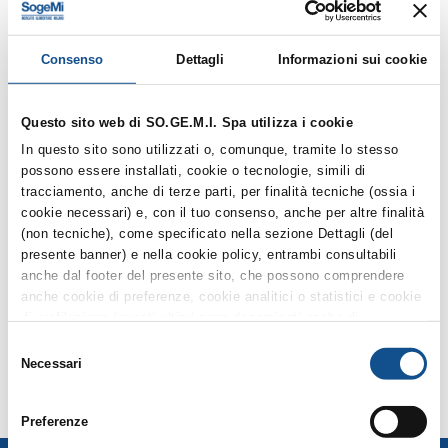
Allegato A - Domanda_partecipazione
Consenso
Dettagli
Informazioni sui cookie
Allegato B - Atto di conferimento Mercati di
Quartiere
Questo sito web di SO.GE.M.I. Spa utilizza i cookie
In questo sito sono utilizzati o, comunque, tramite lo stesso
possono essere installati, cookie o tecnologie, simili di
Allegato C - PEF Mercati di Quartiere
tracciamento, anche di terze parti, per finalità tecniche (ossia i
cookie necessari) e, con il tuo consenso, anche per altre finalità
(non tecniche), come specificato nella sezione Dettagli (del
NUOVO Allegato A) -
presente banner) e nella cookie policy, entrambi consultabili
Domanda_partecipazione
anche dal footer del presente sito, che possono comprendere
anche cookie di preferenze, cookie analitici o statistici e cookie
di profilazione (questi ultimi sono denominati anche di
marketing). Puoi liberamente prestare, rifiutare o revocare il tuo
Selezione
consenso, in qualsiasi momento, cliccando su Accetta i
Necessari
del
selezionati. Puoi acconsentire all’utilizzo di tali tecnologie
consenso
utilizzando il pulsante “Accetta tutti”. Chiudendo questa
Preferenze
informativa e/o utilizzando il tasto “Rifiuta i cookie non tecnici”,
continui la navigazione senza accettare i cookie non tecnici e