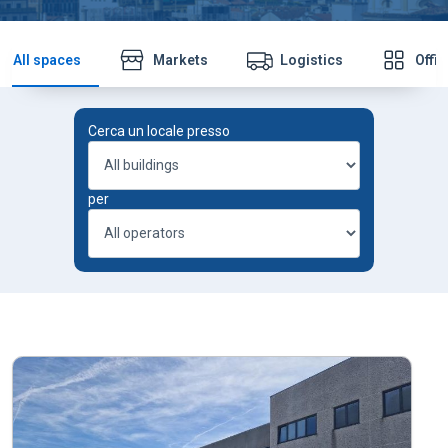
All spaces
Markets
Logistics
Offi
Cerca un locale presso
Building
per
Operator