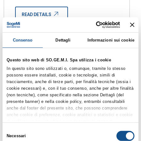
READ DETAILS
Consenso
Dettagli
Informazioni sui cookie
Questo sito web di SO.GE.M.I. Spa utilizza i cookie
In questo sito sono utilizzati o, comunque, tramite lo stesso
possono essere installati, cookie o tecnologie, simili di
tracciamento, anche di terze parti, per finalità tecniche (ossia i
cookie necessari) e, con il tuo consenso, anche per altre finalità
(non tecniche), come specificato nella sezione Dettagli (del
presente banner) e nella cookie policy, entrambi consultabili
anche dal footer del presente sito, che possono comprendere
Open-Ended Call for Applications
anche cookie di preferenze, cookie analitici o statistici e cookie
for the Concession of Point of
di profilazione (questi ultimi sono denominati anche di
Sale MC19
marketing). Puoi liberamente prestare, rifiutare o revocare il tuo
Selezione
consenso, in qualsiasi momento, cliccando su Accetta i
Necessari
del