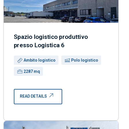
Spazio logistico produttivo
presso Logistica 6
Use:
Building:
Ambito logistico
Polo logistico
Surface:
2287 mq
READ DETAILS