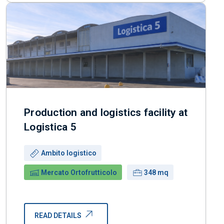
Production and logistics facility at
Logistica 5
Use:
Ambito logistico
Building:
Surface:
Mercato Ortofrutticolo
348 mq
READ DETAILS