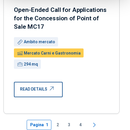
Open-Ended Call for Applications
for the Concession of Point of
Sale MC17
Use:
Ambito mercato
Building:
Mercato Carni e Gastronomia
Surface:
294 mq
READ DETAILS
Pagina
1
2
3
4
Pagina successiva