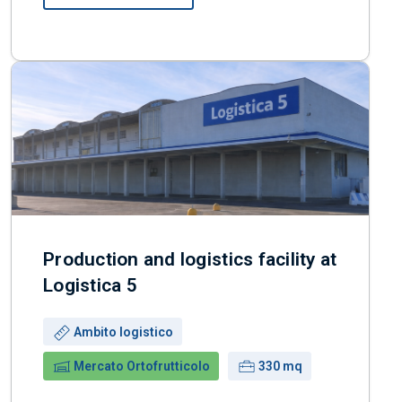
Production and logistics facility at
Logistica 5
Use:
Ambito logistico
Building:
Surface:
Mercato Ortofrutticolo
330 mq