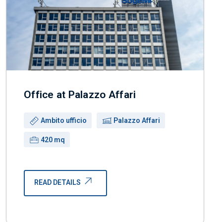
Office at Palazzo Affari
Use:
Building:
Ambito ufficio
Palazzo Affari
Surface:
420 mq
READ DETAILS