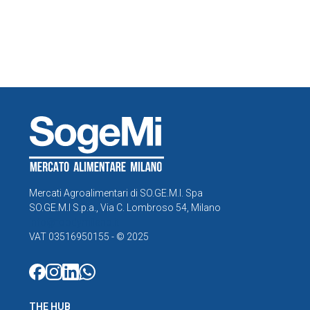
Mercati Agroalimentari di SO.GE.M.I. Spa
SO.GE.M.I S.p.a., Via C. Lombroso 54, Milano
info@foodymilano.it
VAT 03516950155 - © 2025
THE HUB