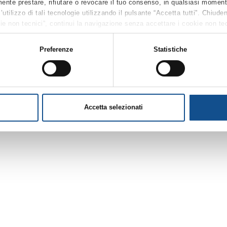
ente prestare, rifiutare o revocare il tuo consenso, in qualsiasi moment
’utilizzo di tali tecnologie utilizzando il pulsante “Accetta tutti”. Chiud
okie non tecnici”, continui la navigazione senza accettare i cookie non tec
uanto riguarda ulteriori informazioni previste dall’art. 13 del Regolamen
accessibile anche dal footer del sito, tramite apposito tasto funzionale a
Preferenze
Statistiche
rte integrante della
Cookie Policy
e si intende ivi richiamata, si rinvia a
Accetta selezionati