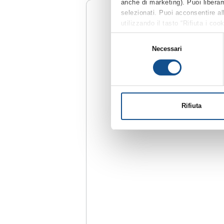
anche di marketing). Puoi liberam
selezionati. Puoi acconsentire all
utilizzando il tasto “Rifiuta i co
solamente i cookie tecnici. Per q
Selezione
nella suddetta sezione Dettagli (
Necessari
del
cookie”), la quale costituisce pa
consenso
Rifiuta