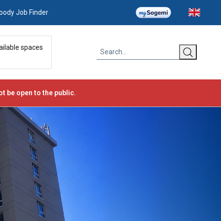
oody Job Finder
Chatbot
ailable spaces
t be open to the public.