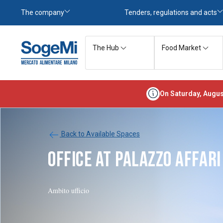
The company
Tenders, regulations and acts
The Hub
Food Market
On Saturday, Augus
Back to Available Spaces
OFFICE AT PALAZZO AFFARI
Ambito ufficio