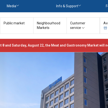
Media
Info & Support
F
Public market
Neighbourhood
Customer
Av
Markets
service
t 8 and Saturday, August 22, the Meat and Gastronomy Market will no