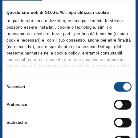
SO.GE.M.I S.p.a., Via C. Lombroso 54, Milano
info@foodymilano.it
Questo sito web di SO.GE.M.I. Spa utilizza i cookie
VAT 03516950155 - © 2025
In questo sito sono utilizzati o, comunque, tramite lo stesso
possono essere installati, cookie o tecnologie, simili di
tracciamento, anche di terze parti, per finalità tecniche (ossia i
cookie necessari) e, con il tuo consenso, anche per altre finalità
THE HUB
(non tecniche), come specificato nella sezione Dettagli (del
presente banner) e nella cookie policy, entrambi consultabili
Explore the map of the Hub
anche dal footer del presente sito, che possono comprendere
Hub Operators
anche cookie di preferenze, cookie analitici o statistici e cookie
di profilazione (questi ultimi sono denominati anche di
Hub Services
marketing). Puoi liberamente prestare, rifiutare o revocare il tuo
Selezione
consenso, in qualsiasi momento, cliccando su Accetta i
Necessari
del
selezionati. Puoi acconsentire all’utilizzo di tali tecnologie
PUBLIC MARKET
consenso
utilizzando il pulsante “Accetta tutti”. Chiudendo questa
Preferenze
informativa e/o utilizzando il tasto “Rifiuta i cookie non tecnici”,
MARKET
continui la navigazione senza accettare i cookie non tecnici e
verranno installati solamente i cookie tecnici. Per quanto
Fruit and Vegetable Market
Statistiche
riguarda ulteriori informazioni previste dall’art. 13 del
Regolamento (UE) 2016/679, non riportate nella suddetta
Fish Market
sezione Dettagli (accessibile anche dal footer del sito, tramite