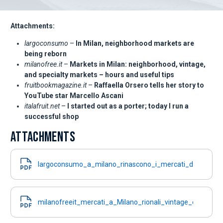
Attachments:
largoconsumo
–
In Milan, neighborhood markets are
being reborn
milanofree.it
–
Markets in Milan: neighborhood, vintage,
and specialty markets – hours and useful tips
fruitbookmagazine.it
–
Raffaella Orsero tells her story to
YouTube star Marcello Ascani
italafruit.net
–
I started out as a porter; today I run a
successful shop
ATTACHMENTS
largoconsumo_a_milano_rinascono_i_mercati_di_quartie
milanofreeit_mercati_a_Milano_rionali_vintage_e_di_setto