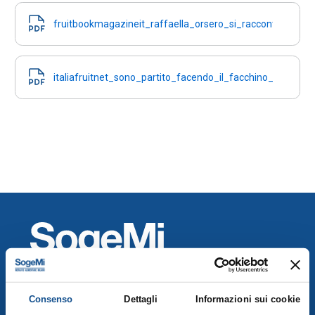
fruitbookmagazineit_raffaella_orsero_si_racconta_alla_
italiafruitnet_sono_partito_facendo_il_facchino_oggi_h
Consenso
Dettagli
Informazioni sui cookie
Mercati Agroalimentari di SO.GE.M.I. Spa