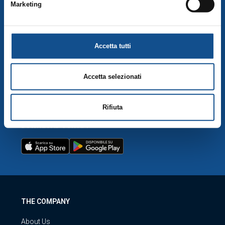
Marketing
Meat and Deli Market
apposito tasto funzionale alla scelta delle “Impostazioni dei
cookie”), la quale costituisce parte integrante della
Cookie
Flower Market
Policy
e si intende ivi richiamata, si rinvia a quest’ultima.
Accetta tutti
NEIGHBOURHOOD MARKETS
Accetta selezionati
CUSTOMER SERVICE
Customer service
Rifiuta
DOWNLOAD OUR APP
THE COMPANY
About Us