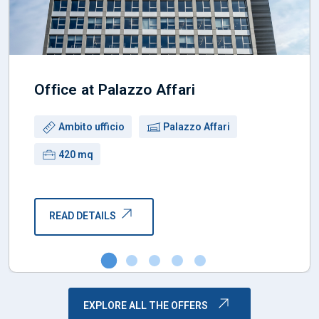
Office at Palazzo Affari
Use:
Building:
Ambito ufficio
Palazzo Affari
Surface:
420 mq
READ DETAILS
EXPLORE ALL THE OFFERS