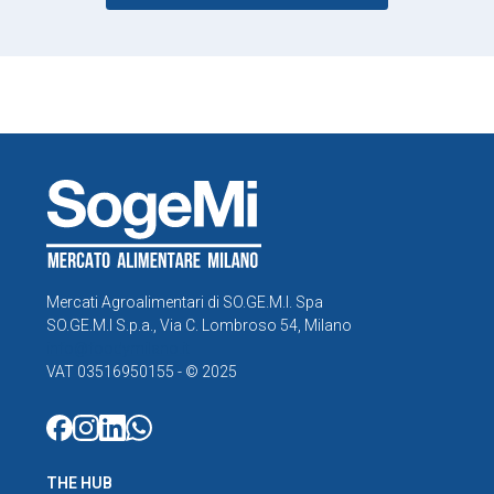
Mercati Agroalimentari di SO.GE.M.I. Spa
SO.GE.M.I S.p.a., Via C. Lombroso 54, Milano
info@foodymilano.it
VAT 03516950155 - © 2025
THE HUB