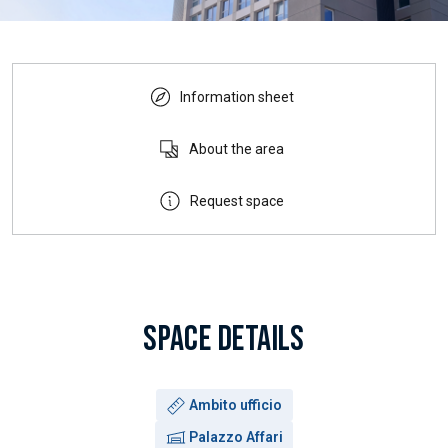
Information sheet
About the area
Request space
SPACE DETAILS
Use:
Ambito ufficio
Building:
Palazzo Affari