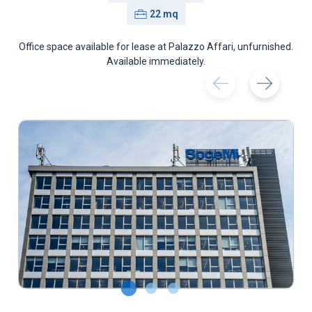
Surface:
22 mq
Office space available for lease at Palazzo Affari, unfurnished.
Available immediately.