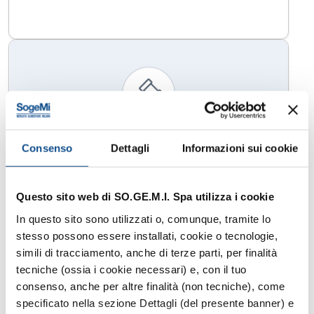
Consenso
Dettagli
Informazioni sui cookie
PROMOZIONE PER
Questo sito web di SO.GE.M.I. Spa utilizza i cookie
L’ASSEGNAZIONE DI CARTELLI
In questo sito sono utilizzati o, comunque, tramite lo
PUBBLICITARI
stesso possono essere installati, cookie o tecnologie,
simili di tracciamento, anche di terze parti, per finalità
Bando aperto
20.09.2024
tecniche (ossia i cookie necessari) e, con il tuo
Appalti
consenso, anche per altre finalità (non tecniche), come
Categoria correlata:
specificato nella sezione Dettagli (del presente banner) e