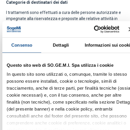
Categorie di destinatari dei dati
I trattamenti sono effettuati a cura delle persone autorizzate e
impegnate alla riservatezza e preposte alle relative attività in
relazione alle finalità perseguite.
In relazione alle finalità indicate i dati potranno essere
comunicati ai seguenti soggetti e/o alle categorie di soggetti
Consenso
Dettagli
Informazioni sui cook
sotto indicati, ovvero potranno essere comunicati a società e/o
persone, nei paesi UE, che prestano servizi, anche esterni, per
conto del Titolare. Tra questi** si indicano per maggiore
Questo sito web di SO.GE.M.I. Spa utilizza i cookie
chiarezza ed a mero titolo esemplificativo ma non esaustivo la
loro differente tipologia:
In questo sito sono utilizzati o, comunque, tramite lo stesso
possono essere installati, cookie o tecnologie, simili di
· Consulenti per la gestione contabilità;
tracciamento, anche di terze parti, per finalità tecniche (ossia
· Società di servizi IT;
cookie necessari) e, con il tuo consenso, anche per altre
finalità (non tecniche), come specificato nella sezione Dettagl
· Organismi di controllo e di vigilanza;
(del presente banner) e nella cookie policy, entrambi
· Avvocati;
consultabili anche dal footer del presente sito, che possono
· Studi professionali;
comprendere anche cookie di preferenze, cookie analitici o
statistici e cookie di profilazione (questi ultimi sono