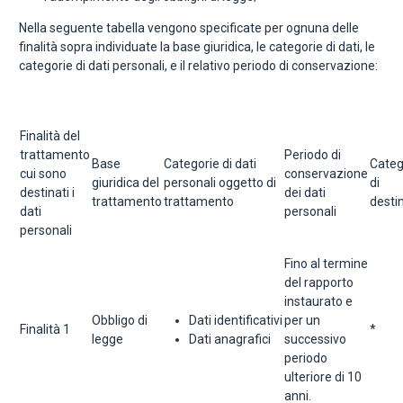
Nella seguente tabella vengono specificate per ognuna delle
finalità sopra individuate la base giuridica, le categorie di dati, le
categorie di dati personali, e il relativo periodo di conservazione:
Finalità del
trattamento
Periodo di
Base
Categorie di dati
Categ
cui sono
conservazione
giuridica del
personali oggetto di
di
destinati i
dei dati
trattamento
trattamento
desti
dati
personali
personali
Fino al termine
del rapporto
instaurato e
Obbligo di
Dati identificativi
per un
Finalità 1
*
legge
Dati anagrafici
successivo
periodo
ulteriore di 10
anni.