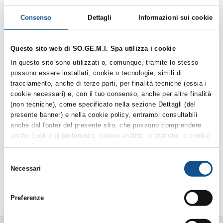
Dott. Giampaolo Fani dal 1992 al 1993
Consenso
Dettagli
Informazioni sui cookie
Ing. Italo Ferrante dal 1993 al 1998 (Amministratore
Unico)
Questo sito web di SO.GE.M.I. Spa utilizza i cookie
In questo sito sono utilizzati o, comunque, tramite lo stesso
possono essere installati, cookie o tecnologie, simili di
tracciamento, anche di terze parti, per finalità tecniche (ossia i
Dott. Simonpaolo Buongiardino dal 1998 al 2001
cookie necessari) e, con il tuo consenso, anche per altre finalità
Avv. Serena Manzin dal 2001 al 2005
(non tecniche), come specificato nella sezione Dettagli (del
Dott. Paolo Lombardi dal 2005 al 2007
presente banner) e nella cookie policy, entrambi consultabili
Roberto Predolin dal 2007 al 2010
anche dal footer del presente sito, che possono comprendere
Dott. Luigi Predeval dal 2010 al 2014
anche cookie di preferenze, cookie analitici o statistici e cookie
Dott. Nicolò Dubini dal 2014 al 2016
di profilazione (questi ultimi sono denominati anche di
Dott. Ing. Paolo Zinna dal 2016 (dapprima come
marketing). Puoi liberamente prestare, rifiutare o revocare il tuo
Amministratore Unico e poi come Presidente)
Selezione
consenso, in qualsiasi momento, cliccando su Accetta i
Dott. Cesare Ferrero dal 2016
Necessari
del
selezionati. Puoi acconsentire all’utilizzo di tali tecnologie
consenso
utilizzando il pulsante “Accetta tutti”. Chiudendo questa
Preferenze
informativa e/o utilizzando il tasto “Rifiuta i cookie non tecnici”,
continui la navigazione senza accettare i cookie non tecnici e
verranno installati solamente i cookie tecnici. Per quanto