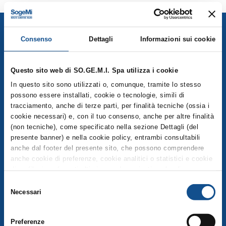
Consenso
Dettagli
Informazioni sui cookie
Questo sito web di SO.GE.M.I. Spa utilizza i cookie
In questo sito sono utilizzati o, comunque, tramite lo stesso
Mercati Agroalimentari di SO.GE.M.I. Spa
possono essere installati, cookie o tecnologie, simili di
SO.GE.M.I S.p.a., Via C. Lombroso 54, Milano
tracciamento, anche di terze parti, per finalità tecniche (ossia i
info@foodymilano.it
cookie necessari) e, con il tuo consenso, anche per altre finalità
P.IVA 03516950155 - © 2025
(non tecniche), come specificato nella sezione Dettagli (del
presente banner) e nella cookie policy, entrambi consultabili
anche dal footer del presente sito, che possono comprendere
anche cookie di preferenze, cookie analitici o statistici e cookie
di profilazione (questi ultimi sono denominati anche di
COMPRENSORIO
marketing). Puoi liberamente prestare, rifiutare o revocare il tuo
Selezione
consenso, in qualsiasi momento, cliccando su Accetta i
Necessari
Esplora la mappa del Comprensorio
del
selezionati. Puoi acconsentire all’utilizzo di tali tecnologie
consenso
Operatori
utilizzando il pulsante “Accetta tutti”. Chiudendo questa
Preferenze
informativa e/o utilizzando il tasto “Rifiuta i cookie non tecnici”,
Servizi