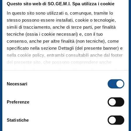
Questo sito web di SO.GE.M.I. Spa utilizza i cookie
info@foodymilano.it
P.IVA 03516950155 - © 2025
In questo sito sono utilizzati o, comunque, tramite lo
stesso possono essere installati, cookie o tecnologie,
simili di tracciamento, anche di terze parti, per finalità
tecniche (ossia i cookie necessari) e, con il tuo
COMPRENSORIO
consenso, anche per altre finalità (non tecniche), come
specificato nella sezione Dettagli (del presente banner) e
Esplora la mappa del Comprensorio
nella cookie policy, entrambi consultabili anche dal footer
Operatori
del presente sito, che possono comprendere anche
cookie di preferenze, cookie analitici o statistici e cookie
Servizi
di profilazione (questi ultimi sono denominati anche di
Selezione
marketing). Puoi liberamente prestare, rifiutare o
Necessari
del
MERCATO PUBBLICO
revocare il tuo consenso, in qualsiasi momento,
consenso
cliccando su Accetta i selezionati. Puoi acconsentire
Preferenze
MERCATO ALIMENTARE
all’utilizzo di tali tecnologie utilizzando il pulsante “Accetta
tutti”. Chiudendo questa informativa e/o utilizzando il
Mercato Ortofrutta
tasto “Rifiuta i cookie non tecnici”, continui la navigazione
Statistiche
Mercato Ittico Milano
senza accettare i cookie non tecnici e verranno installati