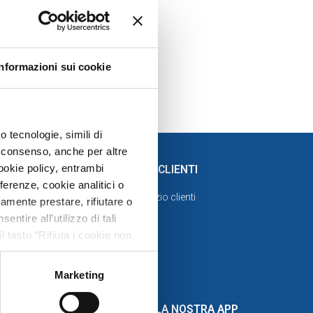
to.
Informazioni sui cookie
 tecnologie, simili di
uo consenso, anche per altre
ookie policy, entrambi
SERVIZIO CLIENTI
erenze, cookie analitici o
Visita servizio clienti
ramente prestare, rifiutare o
tire all’utilizzo di tali
l tasto “Rifiuta i cookie non
a
amente i cookie tecnici. Per
 riportate nella suddetta
Marketing
celta delle “Impostazioni dei
si rinvia a quest’ultima.
SCARICA LA NOSTRA APP