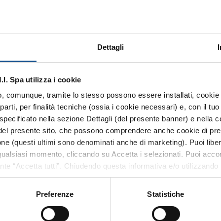
biamo preso in carico la tua richiesta e ti risponderemo al più pres
TORNA AL SERVIZIO CLIENTI
Dettagli
. Spa utilizza i cookie
 o, comunque, tramite lo stesso possono essere installati, cookie o
arti, per finalità tecniche (ossia i cookie necessari) e, con il t
specificato nella sezione Dettagli (del presente banner) e nella c
NSORIO
MERCATO ALIMENTARE
 del presente sito, che possono comprendere anche cookie di pref
 mappa del Comprensorio
Mercato Ortofrutta
zione (questi ultimi sono denominati anche di marketing). Puoi libe
ualsiasi momento, cliccando su Accetta i selezionati. Puoi acconsen
Mercato Ittico Milano
ante “Accetta tutti”. Chiudendo questa informativa e/o utilizzando i
Mercato Carni e Gastronomi
one senza accettare i cookie non tecnici e verranno installati sol
Mercato Fiori
ormazioni previste dall’art. 13 del Regolamento (UE) 2016/679, non
Preferenze
Statistiche
anche dal footer del sito, tramite apposito tasto funzionale alla s
 parte integrante della
Cookie Policy
e si intende ivi richiamata, 
 PUBBLICO
MERCATI DI QUARTIERE