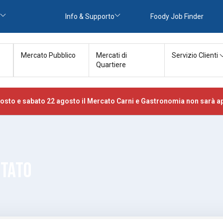
Info & Supporto
Foody Job Finder
Mercato Pubblico
Mercati di
Servizio Clienti
Quartiere
osto e sabato 22 agosto il Mercato Carni e Gastronomia non sarà ap
TTATO