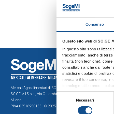
Ab
Consenso
Questo sito web di SO.GE.M.I
In questo sito sono utilizzati
tracciamento, anche di terze p
finalità (non tecniche), come 
COMPRE
consultabili anche dal footer
Esplora la
statistici e cookie di profila
revocare il tuo consenso, in q
Operatori
tecnologie utilizzando il puls
Servizi
Mercati Agroalimentari di SO.GE.M.I. Spa
tecnici”, continui la navigazi
SO.GE.M.I S.p.a., Via C. Lombroso 54,
Selezione
quanto riguarda ulteriori inf
Milano
info@foodymilano.it
Necessari
del
sezione Dettagli (accessibile 
P.IVA 03516950155 - © 2025
consenso
cookie”), la quale costituisce
MERCATO