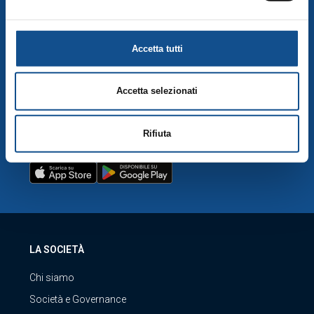
cookie”), la quale costituisce parte integrante della
Cookie
Policy
e si intende ivi richiamata, si rinvia a quest’ultima.
MERCATI DI QUARTIERE
Accetta tutti
SERVIZIO CLIENTI
Accetta selezionati
Visita servizio clienti
Rifiuta
SCARICA LA NOSTRA APP
LA SOCIETÀ
Chi siamo
Società e Governance