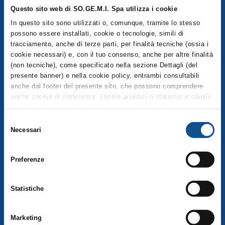
Questo sito web di SO.GE.M.I. Spa utilizza i cookie
In questo sito sono utilizzati o, comunque, tramite lo stesso
possono essere installati, cookie o tecnologie, simili di
tracciamento, anche di terze parti, per finalità tecniche (ossia i
COMPRENSORIO
cookie necessari) e, con il tuo consenso, anche per altre finalità
(non tecniche), come specificato nella sezione Dettagli (del
Esplora la mappa del Comprensorio
presente banner) e nella cookie policy, entrambi consultabili
Operatori
anche dal footer del presente sito, che possono comprendere
anche cookie di preferenze, cookie analitici o statistici e cookie
Servizi
di profilazione (questi ultimi sono denominati anche di
marketing). Puoi liberamente prestare, rifiutare o revocare il tuo
Selezione
consenso, in qualsiasi momento, cliccando su Accetta i
MERCATO PUBBLICO
Necessari
del
selezionati. Puoi acconsentire all’utilizzo di tali tecnologie
consenso
utilizzando il pulsante “Accetta tutti”. Chiudendo questa
MERCATO ALIMENTARE
Preferenze
informativa e/o utilizzando il tasto “Rifiuta i cookie non tecnici”,
continui la navigazione senza accettare i cookie non tecnici e
Mercato Ortofrutta
verranno installati solamente i cookie tecnici. Per quanto
Statistiche
riguarda ulteriori informazioni previste dall’art. 13 del
Mercato Ittico Milano
Regolamento (UE) 2016/679, non riportate nella suddetta
Mercato Carni e Gastronomia
sezione Dettagli (accessibile anche dal footer del sito, tramite
Marketing
apposito tasto funzionale alla scelta delle “Impostazioni dei
Mercato Fiori