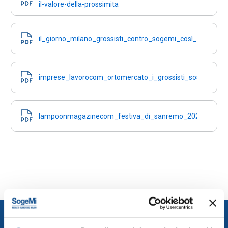
il-valore-della-prossimita
il_giorno_milano_grossisti_contro_sogemi_così_ci_danne
imprese_lavorocom_ortomercato_i_grossisti_sospendono_l
lampoonmagazinecom_festiva_di_sanremo_2026_il_viaggio