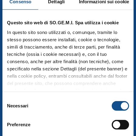
Consenso
Dettagli
Informazioni sui cookie
Questo sito web di SO.GE.M.I. Spa utilizza i cookie
Mercati Agroalimentari di SO.GE.M.I. Spa
In questo sito sono utilizzati o, comunque, tramite lo
SO.GE.M.I S.p.a., Via C. Lombroso 54, Milano
stesso possono essere installati, cookie o tecnologie,
info@foodymilano.it
simili di tracciamento, anche di terze parti, per finalità
P.IVA 03516950155 - © 2025
tecniche (ossia i cookie necessari) e, con il tuo
consenso, anche per altre finalità (non tecniche), come
specificato nella sezione Dettagli (del presente banner) e
nella cookie policy, entrambi consultabili anche dal footer
COMPRENSORIO
del presente sito, che possono comprendere anche
cookie di preferenze, cookie analitici o statistici e cookie
Esplora la mappa del Comprensorio
di profilazione (questi ultimi sono denominati anche di
Selezione
Operatori
marketing). Puoi liberamente prestare, rifiutare o
Necessari
del
Servizi
revocare il tuo consenso, in qualsiasi momento,
consenso
cliccando su Accetta i selezionati. Puoi acconsentire
Preferenze
all’utilizzo di tali tecnologie utilizzando il pulsante “Accetta
MERCATO PUBBLICO
tutti”. Chiudendo questa informativa e/o utilizzando il