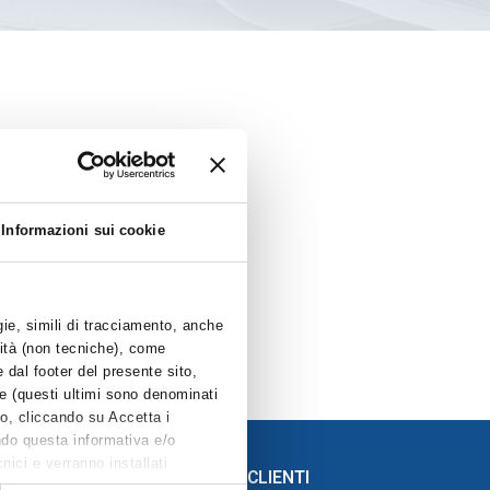
Informazioni sui cookie
nto_il_mondo_di_chiara_pannozzo
gie, simili di tracciamento, anche
alità (non tecniche), come
 dal footer del presente sito,
e (questi ultimi sono denominati
o, cliccando su Accetta i
endo questa informativa e/o
nici e verranno installati
SERVIZIO CLIENTI
to (UE) 2016/679, non riportate