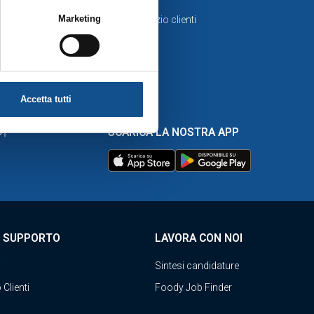
lla scelta delle “Impostazioni dei
Marketing
Visita servizio clienti
 quest’ultima.
a
Accetta tutti
SCARICA LA NOSTRA APP
E SUPPORTO
LAVORA CON NOI
i
Sintesi candidature
 Clienti
Foody Job Finder