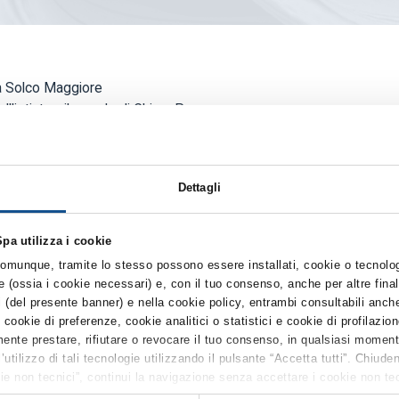
 da Solco Maggiore
ll'istinto - il mondo di Chiara Pannozzo
Dettagli
lucianopignataro.it_quando_la_cucina_nasce_dallisti
pa utilizza i cookie
 comunque, tramite lo stesso possono essere installati, cookie o tecnolo
che (ossia i cookie necessari) e, con il tuo consenso, anche per altre fin
i (del presente banner) e nella cookie policy, entrambi consultabili anche
kie di preferenze, cookie analitici o statistici e cookie di profilazion
ente prestare, rifiutare o revocare il tuo consenso, in qualsiasi moment
’utilizzo di tali tecnologie utilizzando il pulsante “Accetta tutti”. Chiud
okie non tecnici”, continui la navigazione senza accettare i cookie non tec
NSORIO
MERCATO ALIMENTARE
uanto riguarda ulteriori informazioni previste dall’art. 13 del Regolamen