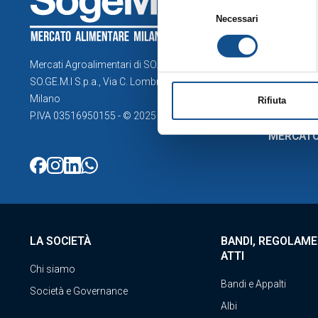
Selezione
nella suddetta sezione Dettagli (
Necessari
Esplora la
del
cookie”), la quale costituisce pa
consenso
Operatori
Servizi
Mercati Agroalimentari di SO.GE.M.I. Spa
SO.GE.M.I S.p.a., Via C. Lombroso 54,
Milano
info@foodymilano.it
Rifiuta
P.IVA 03516950155 - © 2025
MERCATO
LA SOCIETÀ
BANDI, REGOLAME
ATTI
Chi siamo
Bandi e Appalti
Società e Governance
Albi