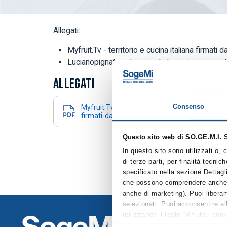
Allegati:
Myfruit.Tv - territorio e cucina italiana firmati
Lucianopignataro.it - quando la cucina nasce da
ALLEGATI
Consenso
Myfruit.Tv-Territorio e cucina italiana
firmati-da-Sapore-Maggiore
Questo sito web di SO.GE.M.I. S
In questo sito sono utilizzati o,
di terze parti, per finalità tecni
specificato nella sezione Dettagl
che possono comprendere anche coo
anche di marketing). Puoi liberam
selezionati. Puoi acconsentire all
utilizzando il tasto “Rifiuta i co
COMPRE
solamente i cookie tecnici. Per q