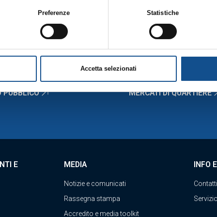
accessibile anche dal footer del sito, tramite apposito tasto funzionale a
Preferenze
Statistiche
 mappa del Comprensorio
Mercato Ortofrutta
rte integrante della
Cookie Policy
e si intende ivi richiamata, si rinvia a
Mercato Ittico Milano
Mercato Carni e Gastronomi
Mercato Fiori
Accetta selezionati
 PUBBLICO
MERCATI DI QUARTIERE
NTI E
MEDIA
INFO 
Notizie e comunicati
Contatt
Rassegna stampa
Servizio
Accredito e media toolkit