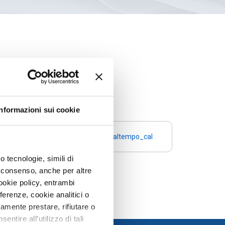
 diventi Legge.
Informazioni sui cookie
grammo_di_cibo_dai_mercati_la_raccolta_firme_perche_la_prassi_div
laltra_voce_dellitalia_con_il_maltempo_calano_i_prezzi_radic
 tecnologie, simili di
uo consenso, anche per altre
ookie policy, entrambi
erenze, cookie analitici o
ramente prestare, rifiutare o
tire all’utilizzo di tali