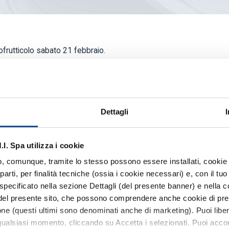
ofrutticolo sabato 21 febbraio.
gigagrammo di cibo dai mercati - la raccolta firme perchè la prassi
prezzi-radicchio e versa ora sono meno cari.
Dettagli
te_ortofrutticolo_sabato_21_febbraio
ilgiorno.it_spreco_alimentare_recup_salvato_un_giga
. Spa utilizza i cookie
 o, comunque, tramite lo stesso possono essere installati, cookie o
arti, per finalità tecniche (ossia i cookie necessari) e, con il t
specificato nella sezione Dettagli (del presente banner) e nella c
 del presente sito, che possono comprendere anche cookie di pref
zione (questi ultimi sono denominati anche di marketing). Puoi libe
ualsiasi momento, cliccando su Accetta i selezionati. Puoi acconsen