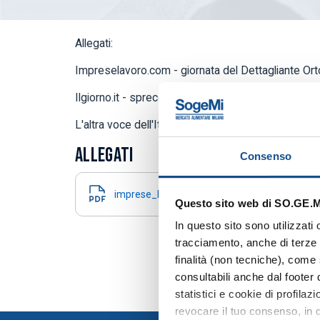
Allegati:
Impreselavoro.com - giornata del Dettagliante Ort
Ilgiorno.it - spreco alimentare - Recup salvato un 
L'altra voce dell'Italia - con il maltempo calano i 
ALLEGATI
Consenso
imprese_lavorocom_giornata_del_dettaglian
Questo sito web di SO.GE.M.I
In questo sito sono utilizzati
tracciamento, anche di terze p
finalità (non tecniche), come 
consultabili anche dal footer
statistici e cookie di profila
revocare il tuo consenso, in q