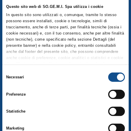
P.IVA 03516950155 - © 2025
Questo sito web di SO.GE.M.I. Spa utilizza i cookie
In questo sito sono utilizzati o, comunque, tramite lo stesso
possono essere installati, cookie o tecnologie, simili di
tracciamento, anche di terze parti, per finalità tecniche (ossia i
COMPRENSORIO
cookie necessari) e, con il tuo consenso, anche per altre finalità
(non tecniche), come specificato nella sezione Dettagli (del
Esplora la mappa del Comprensorio
presente banner) e nella cookie policy, entrambi consultabili
anche dal footer del presente sito, che possono comprendere
Operatori
anche cookie di preferenze, cookie analitici o statistici e cookie
Servizi
di profilazione (questi ultimi sono denominati anche di
marketing). Puoi liberamente prestare, rifiutare o revocare il tuo
Selezione
consenso, in qualsiasi momento, cliccando su Accetta i
Necessari
MERCATO PUBBLICO
del
selezionati. Puoi acconsentire all’utilizzo di tali tecnologie
consenso
utilizzando il pulsante “Accetta tutti”. Chiudendo questa
Preferenze
MERCATO ALIMENTARE
informativa e/o utilizzando il tasto “Rifiuta i cookie non tecnici”,
continui la navigazione senza accettare i cookie non tecnici e
Mercato Ortofrutta
verranno installati solamente i cookie tecnici. Per quanto
Statistiche
riguarda ulteriori informazioni previste dall’art. 13 del
Mercato Ittico Milano
Regolamento (UE) 2016/679, non riportate nella suddetta
Mercato Carni e Gastronomia
sezione Dettagli (accessibile anche dal footer del sito, tramite
Marketing