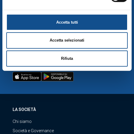
apposito tasto funzionale alla scelta delle “Impostazioni dei
Mercato Fiori
cookie”), la quale costituisce parte integrante della
Cookie
Policy
e si intende ivi richiamata, si rinvia a quest’ultima.
MERCATI DI QUARTIERE
Accetta tutti
SERVIZIO CLIENTI
Accetta selezionati
Visita servizio clienti
Rifiuta
SCARICA LA NOSTRA APP
LA SOCIETÀ
Chi siamo
Società e Governance