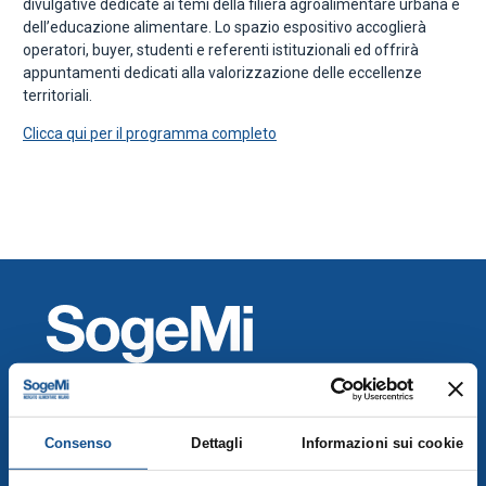
divulgative dedicate ai temi della filiera agroalimentare urbana e
dell’educazione alimentare. Lo spazio espositivo accoglierà
operatori, buyer, studenti e referenti istituzionali ed offrirà
appuntamenti dedicati alla valorizzazione delle eccellenze
territoriali.
Clicca qui per il programma completo
Mercati Agroalimentari di SO.GE.M.I. Spa
Consenso
Dettagli
Informazioni sui cookie
SO.GE.M.I S.p.a., Via C. Lombroso 54, Milano
info@foodymilano.it