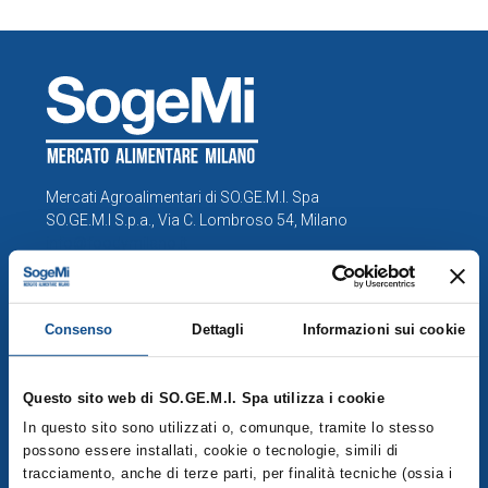
Mercati Agroalimentari di SO.GE.M.I. Spa
SO.GE.M.I S.p.a., Via C. Lombroso 54, Milano
info@foodymilano.it
P.IVA 03516950155 - © 2025
Consenso
Dettagli
Informazioni sui cookie
COMPRENSORIO
Questo sito web di SO.GE.M.I. Spa utilizza i cookie
Esplora la mappa del Comprensorio
In questo sito sono utilizzati o, comunque, tramite lo stesso
possono essere installati, cookie o tecnologie, simili di
Operatori
tracciamento, anche di terze parti, per finalità tecniche (ossia i
Servizi