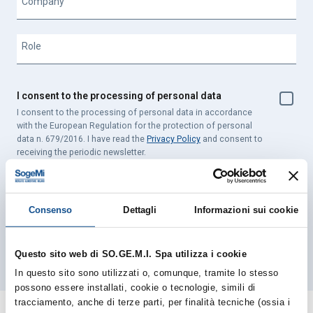
Company
Role
I consent to the processing of personal data
I consent to the processing of personal data in accordance
with the European Regulation for the protection of personal
data n. 679/2016. I have read the
Privacy Policy
and consent to
receiving the periodic newsletter.
You can unsubscribe at any time by clicking the link in the footer of our
emails. For information about our privacy practices, please visit our
Consenso
Dettagli
Informazioni sui cookie
website.
Questo sito web di SO.GE.M.I. Spa utilizza i cookie
In questo sito sono utilizzati o, comunque, tramite lo stesso
possono essere installati, cookie o tecnologie, simili di
tracciamento, anche di terze parti, per finalità tecniche (ossia i