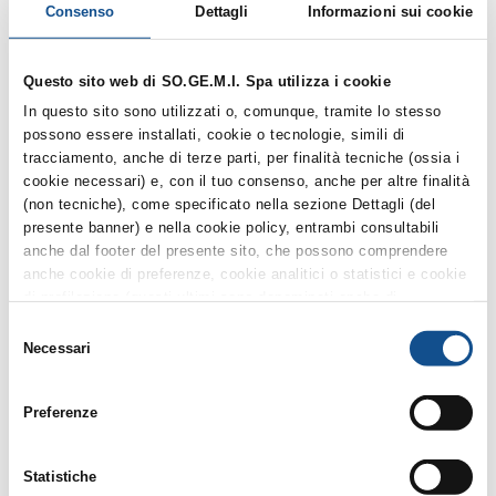
Consenso
Dettagli
Informazioni sui cookie
Delibera-23-nomina-Seggio-di-Gara
Questo sito web di SO.GE.M.I. Spa utilizza i cookie
In questo sito sono utilizzati o, comunque, tramite lo stesso
Delibera-nomina-Commissione-Giudicatrice
possono essere installati, cookie o tecnologie, simili di
tracciamento, anche di terze parti, per finalità tecniche (ossia i
cookie necessari) e, con il tuo consenso, anche per altre finalità
Modello 1 - Domanda di partecipazione
(non tecniche), come specificato nella sezione Dettagli (del
presente banner) e nella cookie policy, entrambi consultabili
anche dal footer del presente sito, che possono comprendere
anche cookie di preferenze, cookie analitici o statistici e cookie
Patto d-Integrita
di profilazione (questi ultimi sono denominati anche di
marketing). Puoi liberamente prestare, rifiutare o revocare il tuo
Selezione
consenso, in qualsiasi momento, cliccando su Accetta i
Necessari
del
Schema di Contratto
selezionati. Puoi acconsentire all’utilizzo di tali tecnologie
consenso
utilizzando il pulsante “Accetta tutti”. Chiudendo questa
Preferenze
informativa e/o utilizzando il tasto “Rifiuta i cookie non tecnici”,
continui la navigazione senza accettare i cookie non tecnici e
Verbale n. 1 del 10-04-2025.
verranno installati solamente i cookie tecnici. Per quanto
Statistiche
riguarda ulteriori informazioni previste dall’art. 13 del