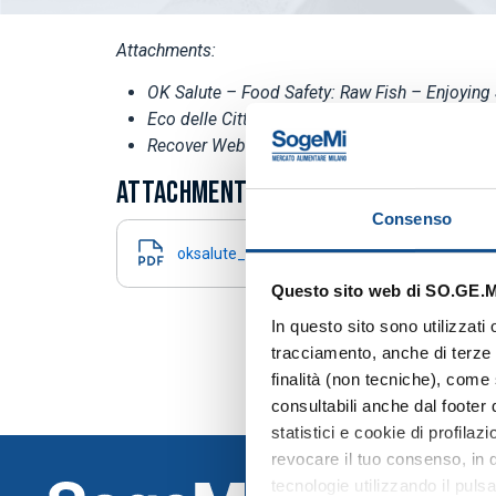
Attachments:
OK Salute – Food Safety: Raw Fish – Enjoying
Eco delle Città – Milan: The Plastic Museum O
Recover Web – The Plastic Museum Opens in 
ATTACHMENTS
Consenso
oksalute_sicurezza_alimentare_crudo_di_p
Questo sito web di SO.GE.M.I
In questo sito sono utilizzati
tracciamento, anche di terze p
finalità (non tecniche), come 
consultabili anche dal footer
statistici e cookie di profila
revocare il tuo consenso, in q
tecnologie utilizzando il puls
THE HUB