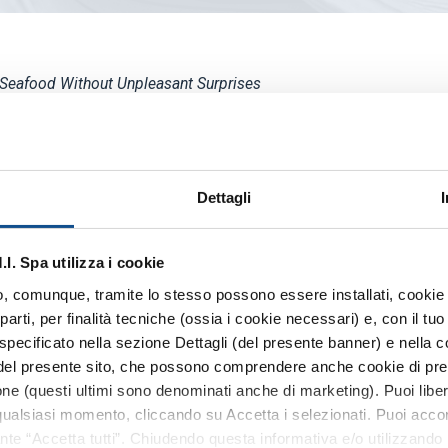
 Seafood Without Unpleasant Surprises
pens with Artifacts from the Po Delta
Milan
Dettagli
esce_il_piacere_del_mare_senza_brutte_sorprese
ecodallecittait_milano_apre_il_museo_della_plastica_
. Spa utilizza i cookie
 o, comunque, tramite lo stesso possono essere installati, cookie o
arti, per finalità tecniche (ossia i cookie necessari) e, con il t
specificato nella sezione Dettagli (del presente banner) e nella c
 del presente sito, che possono comprendere anche cookie di pref
zione (questi ultimi sono denominati anche di marketing). Puoi libe
ualsiasi momento, cliccando su Accetta i selezionati. Puoi acconsen
ante “Accetta tutti”. Chiudendo questa informativa e/o utilizzando i
MARKET