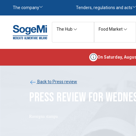
The company
Tenders, regulations and acts
The Hub
Food Market
On Saturday, Augus
Back to Press review
PRESS REVIEW FOR WEDNES
Rassegna stampa