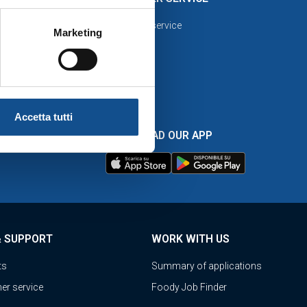
amente i cookie tecnici. Per
Customer service
 riportate nella suddetta
Marketing
celta delle “Impostazioni dei
si rinvia a quest’ultima.
Accetta tutti
DOWNLOAD OUR APP
ETS
& SUPPORT
WORK WITH US
ts
Summary of applications
er service
Foody Job Finder