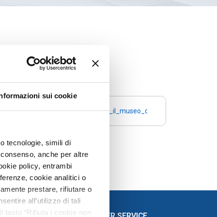
Informazioni sui cookie
con_i_reperti_del_delta_del_po
recoverwebit_nasce_a_milano_il_museo_della_plastica
 tecnologie, simili di
uo consenso, anche per altre
ookie policy, entrambi
erenze, cookie analitici o
ramente prestare, rifiutare o
tire all’utilizzo di tali
l tasto “Rifiuta i cookie non
CUSTOMER SERVICE