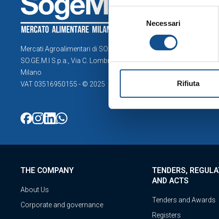
tecnici”, continui la navigazi
Selezione
Explore th
quanto riguarda ulteriori inf
Necessari
del
sezione Dettagli (accessibile 
Hub Opera
consenso
cookie”), la quale costituisce
Hub Servic
Mercati Agroalimentari di SO.GE.M.I. Spa
SO.GE.M.I S.p.a., Via C. Lombroso 54,
Milano
info@foodymilano.it
Rifiuta
VAT 03516950155 - © 2025
PUBLIC 
THE COMPANY
TENDERS, REGULA
AND ACTS
About Us
Tenders and Awards
Corporate and governance
Registers