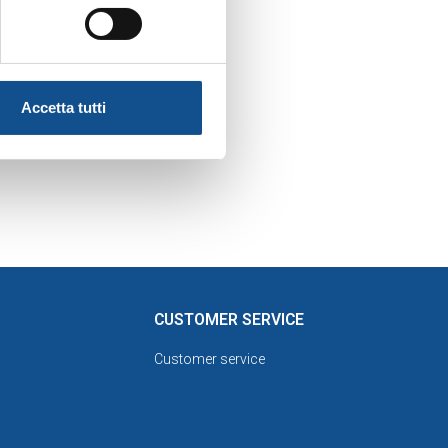
si rinvia a quest’ultima.
Accetta tutti
e 2222 c.c.
CUSTOMER SERVICE
Customer service