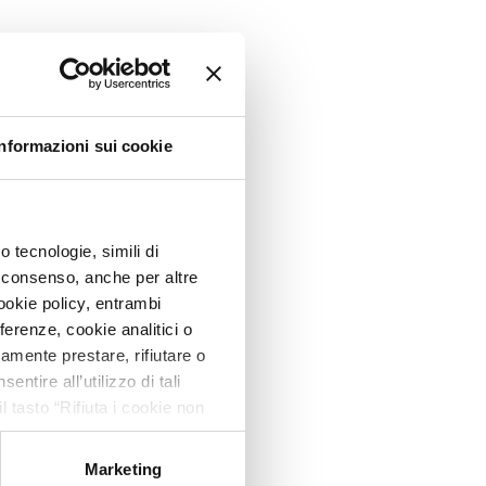
Informazioni sui cookie
 tecnologie, simili di
uo consenso, anche per altre
ookie policy, entrambi
erenze, cookie analitici o
ramente prestare, rifiutare o
tire all’utilizzo di tali
l tasto “Rifiuta i cookie non
amente i cookie tecnici. Per
 riportate nella suddetta
Marketing
celta delle “Impostazioni dei