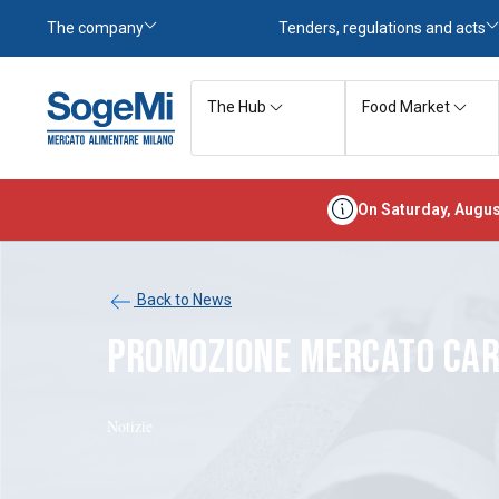
The company
Tenders, regulations and acts
The Hub
Food Market
On Saturday, Augus
Back to News
PROMOZIONE MERCATO CAR
Notizie