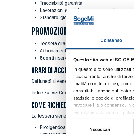
Tracciabilità garantita
Lavorazioni e porzionature personalizzate
Standard igienico-sanitari certificati
PROMOZIONE SPECIALE | MAGGI
Consenso
Tessera di accesso
GRATUITA
Abbonamento 10 ingressi
GRATUITO
Sconti
riservati sugli acquisti
Questo sito web di SO.GE.M.I
ORARI DI ACCESSO
In questo sito sono utilizzati
tracciamento, anche di terze p
Dal lunedì al venerdì 04:00 – 12:30
finalità (non tecniche), come 
consultabili anche dal footer
Indirizzo: Via Cesare Lombroso 54 - Accesso Por
statistici e cookie di profila
COME RICHIEDERE LA TESSERA
revocare il tuo consenso, in q
tecnologie utilizzando il puls
La tessera viene rilasciata dall'Ufficio Servizio Cl
tecnici”, continui la navigazi
Selezione
quanto riguarda ulteriori inf
Rivolgendosi allo sportello dell'Ufficio Servizio
Necessari
del
sezione Dettagli (accessibile 