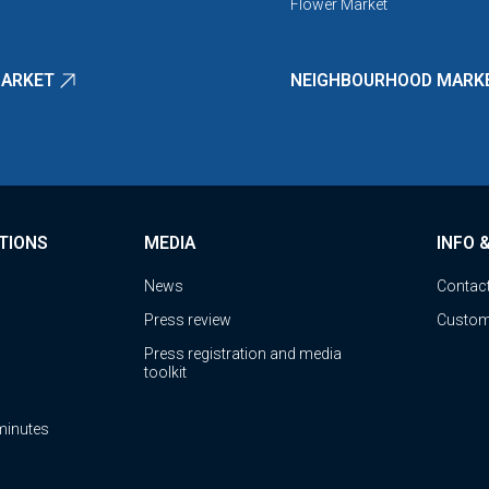
Flower Market
MARKET
NEIGHBOURHOOD MARK
TIONS
MEDIA
INFO 
News
Contac
Press review
Custom
Press registration and media
toolkit
minutes