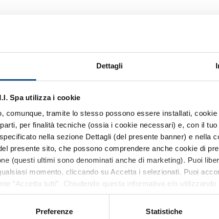
O – GIUGNO
Dettagli
. Spa utilizza i cookie
 o, comunque, tramite lo stesso possono essere installati, cookie o
arti, per finalità tecniche (ossia i cookie necessari) e, con il t
specificato nella sezione Dettagli (del presente banner) e nella c
 del presente sito, che possono comprendere anche cookie di pref
ta 1
zione (questi ultimi sono denominati anche di marketing). Puoi libe
ualsiasi momento, cliccando su Accetta i selezionati. Puoi acconsen
ante “Accetta tutti”. Chiudendo questa informativa e/o utilizzando i
ienti di Sogemi e può essere richiesta nelle seguenti modalità:
one senza accettare i cookie non tecnici e verranno installati sol
ormazioni previste dall’art. 13 del Regolamento (UE) 2016/679, non
 Clienti
RAGGIUNGI LO SPORTELLO
Preferenze
Statistiche
anche dal footer del sito, tramite apposito tasto funzionale alla s