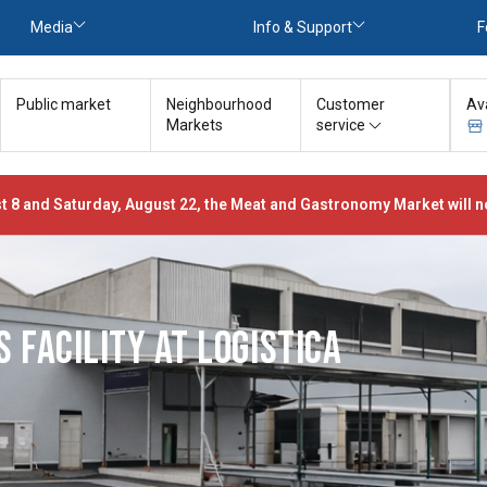
Media
Info & Support
F
Public market
Neighbourhood
Customer
Av
Markets
service
t 8 and Saturday, August 22, the Meat and Gastronomy Market will no
 FACILITY AT LOGISTICA