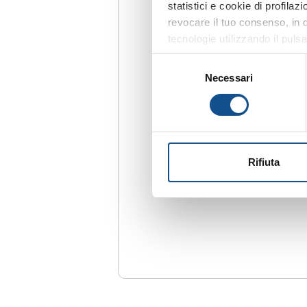
statistici e cookie di profila
revocare il tuo consenso, in q
tecnologie utilizzando il puls
tecnici”, continui la navigazi
Selezione
quanto riguarda ulteriori inf
Necessari
del
sezione Dettagli (accessibile 
consenso
cookie”), la quale costituisce
Rifiuta