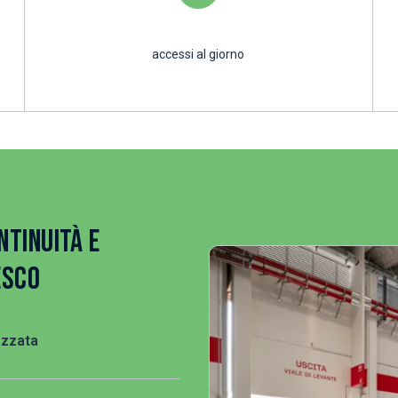
accessi al giorno
TINUITÀ E
ESCO
ezzata