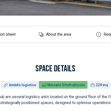
ion sheet
About the area
Req
SPACE DETAILS
Use:
Building:
Surface:
Ambito logistico
Mercato Ortofrutticolo
229 mq
Hub are several logistics units located on the ground floor of the F
 strategically positioned spaces, designed to optimise operations 