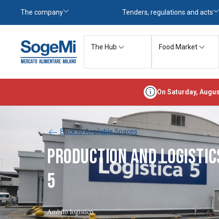
The company
Tenders, regulations and acts
The Hub
Food Market
On Saturday, Augus
Back to Available Spaces
PRODUCTION AND LOGISTICS
5
Ambito logistico