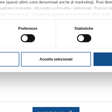
zione (questi ultimi sono denominati anche di marketing). Puoi libe
ualsiasi momento, cliccando su Accetta i selezionati. Puoi acconsen
ante “Accetta tutti”. Chiudendo questa informativa e/o utilizzando i
one senza accettare i cookie non tecnici e verranno installati sol
ormazioni previste dall’art. 13 del Regolamento (UE) 2016/679, non
Preferenze
Statistiche
anche dal footer del sito, tramite apposito tasto funzionale alla s
 parte integrante della
Cookie Policy
e si intende ivi richiamata, 
Accetta selezionati