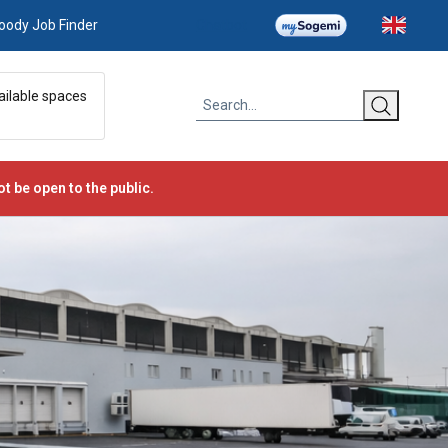
oody Job Finder
Chatbot
ailable spaces
t be open to the public.