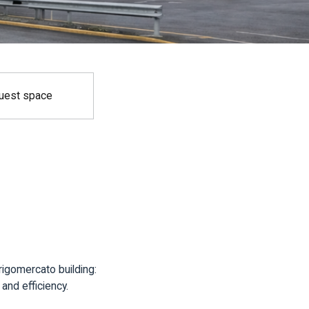
uest space
rigomercato building:
and efficiency.