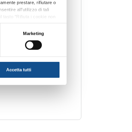
ramente prestare, rifiutare o
tire all’utilizzo di tali
l tasto “Rifiuta i cookie non
amente i cookie tecnici. Per
 riportate nella suddetta
Marketing
celta delle “Impostazioni dei
si rinvia a quest’ultima.
Accetta tutti