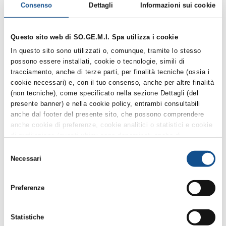
Consenso
Dettagli
Informazioni sui cookie
Delibera-23-nomina-Seggio-di-Gara
Questo sito web di SO.GE.M.I. Spa utilizza i cookie
In questo sito sono utilizzati o, comunque, tramite lo stesso
Delibera-nomina-Commissione-Giudicatrice
possono essere installati, cookie o tecnologie, simili di
tracciamento, anche di terze parti, per finalità tecniche (ossia i
cookie necessari) e, con il tuo consenso, anche per altre finalità
Modello 1 - Domanda di partecipazione
(non tecniche), come specificato nella sezione Dettagli (del
presente banner) e nella cookie policy, entrambi consultabili
anche dal footer del presente sito, che possono comprendere
anche cookie di preferenze, cookie analitici o statistici e cookie
Patto d-Integrita
di profilazione (questi ultimi sono denominati anche di
marketing). Puoi liberamente prestare, rifiutare o revocare il tuo
Selezione
consenso, in qualsiasi momento, cliccando su Accetta i
Necessari
del
Schema di Contratto
selezionati. Puoi acconsentire all’utilizzo di tali tecnologie
consenso
utilizzando il pulsante “Accetta tutti”. Chiudendo questa
Preferenze
informativa e/o utilizzando il tasto “Rifiuta i cookie non tecnici”,
continui la navigazione senza accettare i cookie non tecnici e
Verbale n. 1 del 10-04-2025.
verranno installati solamente i cookie tecnici. Per quanto
Statistiche
riguarda ulteriori informazioni previste dall’art. 13 del