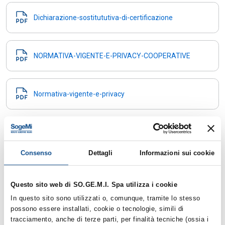
Dichiarazione-sostitututiva-di-certificazione
NORMATIVA-VIGENTE-E-PRIVACY-COOPERATIVE
Normativa-vigente-e-privacy
CIRCOLARE-prot.-135-59-NUOVE-PROCEDURE-
TESSERAMENTO
Consenso
Dettagli
Informazioni sui cookie
In questa pagina sono raccolte le informazioni che le
Amministrazioni pubbliche sono tenute a pubblicare nel proprio sito
Questo sito web di SO.GE.M.I. Spa utilizza i cookie
internet nell'ottica della trasparenza, buona amministrazione e di
In questo sito sono utilizzati o, comunque, tramite lo stesso
prevenzione dei fenomeni della corruzione (L.69/2009, L.213/2012,
Dlgs33/2013, L.190/2012, Decreto legislativo n. 97 del 25.05.2016).
possono essere installati, cookie o tecnologie, simili di
tracciamento, anche di terze parti, per finalità tecniche (ossia i