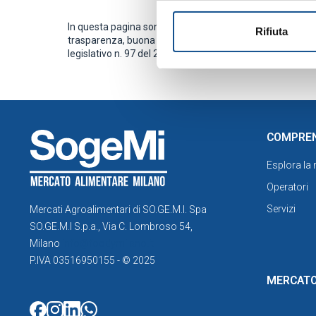
In questa pagina sono raccolte le informazioni che le Amm
Rifiuta
trasparenza, buona amministrazione e di prevenzione d
legislativo n. 97 del 25.05.2016).
COMPRE
Esplora la
Operatori
Servizi
Mercati Agroalimentari di SO.GE.M.I. Spa
SO.GE.M.I S.p.a., Via C. Lombroso 54,
Milano
info@foodymilano.it
P.IVA 03516950155 - © 2025
MERCATO