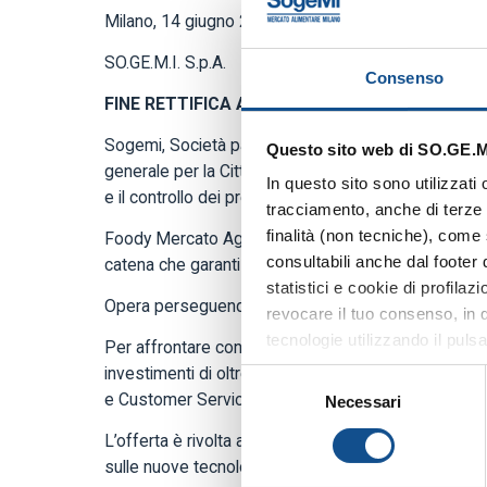
Milano, 14 giugno 2024
SO.GE.M.I. S.p.A.
Consenso
FINE RETTIFICA AVVISO
Sogemi, Società partecipata dal Comune di Milano, è 
Questo sito web di SO.GE.M.I
generale per la Città, la Provincia milanese e la Reg
In questo sito sono utilizzati
e il controllo dei prezzi dei prodotti alimentari fresch
tracciamento, anche di terze p
finalità (non tecniche), come 
Foody Mercato Agroalimentare Milano è una piattafor
consultabili anche dal footer
catena che garantisce alla comunità metropolitana mil
statistici e cookie di profila
Opera perseguendo criteri di sostenibilità ambienta
revocare il tuo consenso, in q
tecnologie utilizzando il puls
Per affrontare con le necessarie competenze le sfid
tecnici”, continui la navigazi
investimenti di oltre 150 milioni di euro, Sogemi è al
Selezione
quanto riguarda ulteriori inf
e Customer Service.
Necessari
del
sezione Dettagli (accessibile 
consenso
L’offerta è rivolta a professionisti dell’IT che vog
cookie”), la quale costituisce
sulle nuove tecnologie.