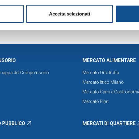
inistrazioni pubbliche sono tenute a pubblicare nel proprio sito internet
Accetta selezionati
ei fenomeni della corruzione (L.69/2009, L.213/2012, Dlgs33/2013, L.
NSORIO
MERCATO ALIMENTARE
 mappa del Comprensorio
Mercato Ortofrutta
Mercato Ittico Milano
Mercato Carni e Gastronomi
Mercato Fiori
 PUBBLICO
MERCATI DI QUARTIERE