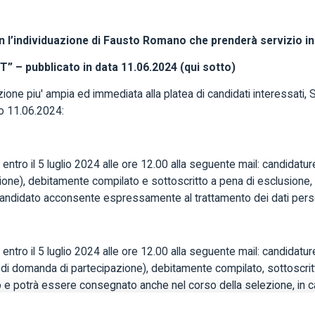
l’individuazione di Fausto Romano che prenderà servizio in
– pubblicato in data 11.06.2024 (qui sotto)
azione piu' ampia ed immediata alla platea di candidati interessat
so 11.06.2024:
ntro il 5 luglio 2024 alle ore 12.00 alla seguente mail: candidat
ione), debitamente compilato e sottoscritto a pena di esclusione, n
candidato acconsente espressamente al trattamento dei dati perso
ntro il 5 luglio 2024 alle ore 12.00 alla seguente mail: candidat
lo di domanda di partecipazione), debitamente compilato, sottoscrit
 e potrà essere consegnato anche nel corso della selezione, in cas
cato il candidato acconsente espressamente al trattamento dei dati p