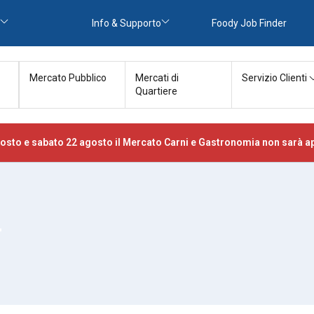
Info & Supporto
Foody Job Finder
Mercato Pubblico
Mercati di
Servizio Clienti
Quartiere
osto e sabato 22 agosto il Mercato Carni e Gastronomia non sarà ap
T