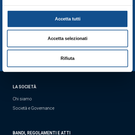
(accessibile anche dal footer del sito, tramite apposito
SERVIZIO CLIENTI
tasto funzionale alla scelta delle “Impostazioni dei
Accetta tutti
cookie”), la quale costituisce parte integrante della
Visita servizio clienti
Cookie Policy
e si intende ivi richiamata, si rinvia a
quest’ultima.
Accetta selezionati
SCARICA LA NOSTRA APP
Rifiuta
LA SOCIETÀ
Chi siamo
Società e Governance
BANDI, REGOLAMENTI E ATTI