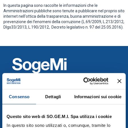
In questa pagina sono raccolte le informazioni che le
Amministrazioni pubbliche sono tenute a pubblicare nel proprio sito
internet nell'ottica della trasparenza, buona amministrazione e di
prevenzione dei fenomeni della corruzione (L.69/2009, L.213/2012,
Dlgs33/2013, L.190/2012, Decreto legislativo n. 97 del 25.05.2016).
Mercati Agroalimentari di SO.GE.M.I. Spa
SO.GE.M.I S.p.a., Via C. Lombroso 54, Milano
Consenso
Dettagli
Informazioni sui cookie
info@foodymilano.it
P.IVA 03516950155 - © 2025
Questo sito web di SO.GE.M.I. Spa utilizza i cookie
In questo sito sono utilizzati o, comunque, tramite lo