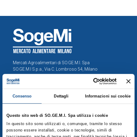
Mercati Agroalimentari di SO.GE.M.I. Spa
SO.GE.M.I S.p.a., Via C. Lombroso 54, Milano
info@foodymilano.it
P.IVA 03516950155 - © 2025
Consenso
Dettagli
Informazioni sui cookie
COMPRENSORIO
Questo sito web di SO.GE.M.I. Spa utilizza i cookie
In questo sito sono utilizzati o, comunque, tramite lo stesso
Esplora la mappa del Comprensorio
possono essere installati, cookie o tecnologie, simili di
Operatori
tracciamento, anche di terze parti, per finalità tecniche (ossia i