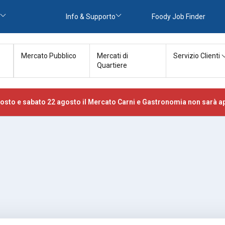
Info & Supporto
Foody Job Finder
Mercato Pubblico
Mercati di
Servizio Clienti
Quartiere
osto e sabato 22 agosto il Mercato Carni e Gastronomia non sarà ap