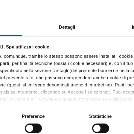
inistrazioni pubbliche sono tenute a pubblicare nel proprio sito internet
Dettagli
ei fenomeni della corruzione (L.69/2009, L.213/2012, Dlgs33/2013, L.
. Spa utilizza i cookie
 o, comunque, tramite lo stesso possono essere installati, cookie o
arti, per finalità tecniche (ossia i cookie necessari) e, con il t
NSORIO
MERCATO ALIMENTARE
specificato nella sezione Dettagli (del presente banner) e nella c
 del presente sito, che possono comprendere anche cookie di pref
 mappa del Comprensorio
Mercato Ortofrutta
zione (questi ultimi sono denominati anche di marketing). Puoi libe
Mercato Ittico Milano
ualsiasi momento, cliccando su Accetta i selezionati. Puoi acconsen
ante “Accetta tutti”. Chiudendo questa informativa e/o utilizzando i
Mercato Carni e Gastronomi
one senza accettare i cookie non tecnici e verranno installati sol
Mercato Fiori
ormazioni previste dall’art. 13 del Regolamento (UE) 2016/679, non
Preferenze
Statistiche
anche dal footer del sito, tramite apposito tasto funzionale alla s
 parte integrante della
Cookie Policy
e si intende ivi richiamata, 
 PUBBLICO
MERCATI DI QUARTIERE