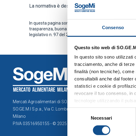
La normativa è destinata ad altri soggetti.
In questa pagina sono raccolte le informazioni che le Amm
Consenso
trasparenza, buona amministrazione e di prevenzione d
legislativo n. 97 del 25.05.2016).
Questo sito web di SO.GE.M.I
In questo sito sono utilizzati
tracciamento, anche di terze p
COMPRE
finalità (non tecniche), come 
consultabili anche dal footer
Esplora la
statistici e cookie di profila
Operatori
revocare il tuo consenso, in q
tecnologie utilizzando il puls
Servizi
Mercati Agroalimentari di SO.GE.M.I. Spa
tecnici”, continui la navigazi
SO.GE.M.I S.p.a., Via C. Lombroso 54,
Selezione
quanto riguarda ulteriori inf
Milano
info@foodymilano.it
Necessari
del
sezione Dettagli (accessibile 
P.IVA 03516950155 - © 2025
consenso
cookie”), la quale costituisce
MERCATO