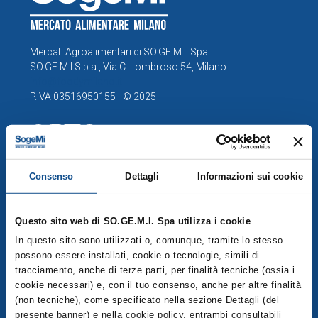
Mercati Agroalimentari di SO.GE.M.I. Spa
SO.GE.M.I S.p.a., Via C. Lombroso 54, Milano
info@foodymilano.it
P.IVA 03516950155 - © 2025
COMPRENSORIO
Consenso
Dettagli
Informazioni sui cookie
Esplora la mappa del Comprensorio
Operatori
Questo sito web di SO.GE.M.I. Spa utilizza i cookie
In questo sito sono utilizzati o, comunque, tramite lo stesso
Servizi
possono essere installati, cookie o tecnologie, simili di
tracciamento, anche di terze parti, per finalità tecniche (ossia i
MERCATO PUBBLICO
cookie necessari) e, con il tuo consenso, anche per altre finalità
(non tecniche), come specificato nella sezione Dettagli (del
presente banner) e nella cookie policy, entrambi consultabili