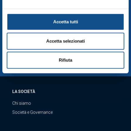
2016/679, non riportate nella suddetta sezione Dettagli
MERCATI DI QUARTIERE
(accessibile anche dal footer del sito, tramite apposito
tasto funzionale alla scelta delle “Impostazioni dei
SERVIZIO CLIENTI
Accetta tutti
cookie”), la quale costituisce parte integrante della
Cookie Policy
e si intende ivi richiamata, si rinvia a
Visita servizio clienti
quest’ultima.
Accetta selezionati
SCARICA LA NOSTRA APP
Rifiuta
LA SOCIETÀ
Chi siamo
Società e Governance