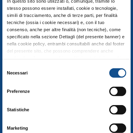
In questo sito sono utilizzati o, comunque, tramite lo
stesso possono essere installati, cookie o tecnologie,
simili di tracciamento, anche di terze parti, per finalità
COMPRENSORIO
tecniche (ossia i cookie necessari) e, con il tuo
Esplora la mappa del Comprensorio
consenso, anche per altre finalità (non tecniche), come
specificato nella sezione Dettagli (del presente banner) e
Operatori
nella cookie policy, entrambi consultabili anche dal footer
Servizi
del presente sito, che possono comprendere anche
cookie di preferenze, cookie analitici o statistici e cookie
MERCATO PUBBLICO
di profilazione (questi ultimi sono denominati anche di
Selezione
marketing). Puoi liberamente prestare, rifiutare o
Necessari
del
revocare il tuo consenso, in qualsiasi momento,
MERCATO ALIMENTARE
consenso
cliccando su Accetta i selezionati. Puoi acconsentire
Preferenze
Mercato Ortofrutta
all’utilizzo di tali tecnologie utilizzando il pulsante “Accetta
tutti”. Chiudendo questa informativa e/o utilizzando il
Mercato Ittico Milano
tasto “Rifiuta i cookie non tecnici”, continui la navigazione
Statistiche
Mercato Carni e Gastronomia
senza accettare i cookie non tecnici e verranno installati
Mercato Fiori
solamente i cookie tecnici. Per quanto riguarda ulteriori
Marketing
informazioni previste dall’art. 13 del Regolamento (UE)