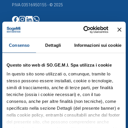
P.IVA 03516950155 - © 2025
COMPRENSORIO
Consenso
Dettagli
Informazioni sui cookie
Esplora la mappa del Comprensorio
Operatori
Servizi
Questo sito web di SO.GE.M.I. Spa utilizza i cookie
In questo sito sono utilizzati o, comunque, tramite lo
MERCATO PUBBLICO
stesso possono essere installati, cookie o tecnologie,
simili di tracciamento, anche di terze parti, per finalità
tecniche (ossia i cookie necessari) e, con il tuo
MERCATO ALIMENTARE
consenso, anche per altre finalità (non tecniche), come
Mercato Ortofrutta
specificato nella sezione Dettagli (del presente banner) e
nella cookie policy, entrambi consultabili anche dal footer
Mercato Ittico Milano
del presente sito, che possono comprendere anche
Mercato Carni e Gastronomia