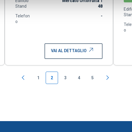
Edificio
Mercato Ortofrutta 1
Stand
48
Edif
Sta
Telefon
-
o
Tele
o
VAI AL DETTAGLIO
1
2
3
4
5
Pagina precedente
Pagina succ