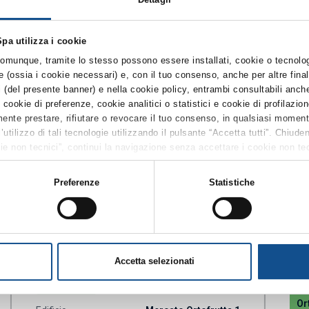
VAI AL DETTAGLIO
pa utilizza i cookie
 comunque, tramite lo stesso possono essere installati, cookie o tecnolo
che (ossia i cookie necessari) e, con il tuo consenso, anche per altre fin
i (del presente banner) e nella cookie policy, entrambi consultabili anche
kie di preferenze, cookie analitici o statistici e cookie di profilazion
ente prestare, rifiutare o revocare il tuo consenso, in qualsiasi moment
’utilizzo di tali tecnologie utilizzando il pulsante “Accetta tutti”. Chiud
okie non tecnici”, continui la navigazione senza accettare i cookie non tec
uanto riguarda ulteriori informazioni previste dall’art. 13 del Regolamen
accessibile anche dal footer del sito, tramite apposito tasto funzionale a
Preferenze
Statistiche
rte integrante della
Cookie Policy
e si intende ivi richiamata, si rinvia a
AZIENDA AGRICOLA
AZ
BUCANEVE di PANTANO
OR
ROSANNA
OR
Accetta selezionati
AG
Ortofrutta
Or