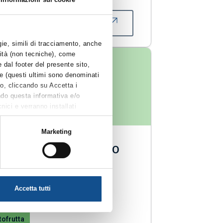
VAI AL DETTAGLIO
gie, simili di tracciamento, anche
alità (non tecniche), come
 dal footer del presente sito,
e (questi ultimi sono denominati
o, cliccando su Accetta i
endo questa informativa e/o
nici e verranno installati
to (UE) 2016/679, non riportate
lla scelta delle “Impostazioni dei
Marketing
 quest’ultima.
IENDA AGRICOLA CARLO
NAGHI SNC DI CARLO
NAGHI SOCIETA'
Accetta tutti
RICOLA
tofrutta