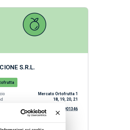
CIONE S.R.L.
tofrutta
icio
Mercato Ortofrutta 1
nd
18, 19, 20, 21
fon
0259901346
Informazioni sui cookie