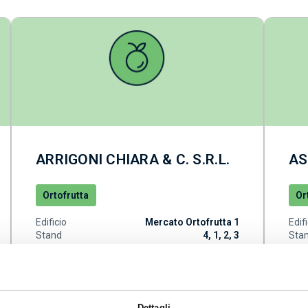
ARRIGONI CHIARA & C. S.R.L.
AS
Ortofrutta
Or
Edificio
Mercato Ortofrutta 1
Edif
Stand
4, 1, 2, 3
Sta
Telefon
0255182037
Tele
o
o
Dettagli