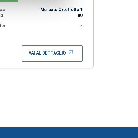
icio
Mercato Ortofrutta 1
nd
80
fon
-
VAI AL DETTAGLIO
essiva