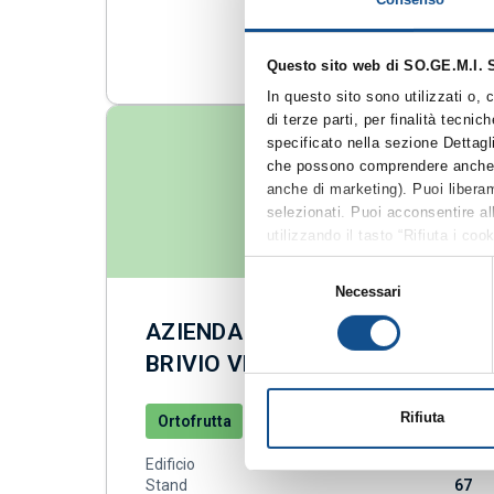
VAI AL DETTAGLIO
Questo sito web di SO.GE.M.I. S
In questo sito sono utilizzati o,
di terze parti, per finalità tecni
specificato nella sezione Dettagl
che possono comprendere anche coo
anche di marketing). Puoi liberam
selezionati. Puoi acconsentire all
utilizzando il tasto “Rifiuta i co
solamente i cookie tecnici. Per q
Selezione
nella suddetta sezione Dettagli (
Necessari
del
cookie”), la quale costituisce pa
consenso
AZIENDA AGRICOLA BRIVIO DI
BRIVIO VERONICA ISABELLA
Rifiuta
Ortofrutta
Edificio
Mercato Ortofrutta 1
Stand
67