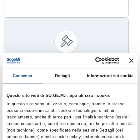
Consenso
Dettagli
Informazioni sui cookie
PROMOZIONE PER
L’ASSEGNAZIONE DI CARTELLI
Questo sito web di SO.GE.M.I. Spa utilizza i cookie
PUBBLICITARI
In questo sito sono utilizzati o, comunque, tramite lo stesso
possono essere installati, cookie o tecnologie, simili di
tracciamento, anche di terze parti, per finalità tecniche (ossia i
Bando aperto
20.09.2024
cookie necessari) e, con il tuo consenso, anche per altre finalità
Appalti
Categoria correlata:
(non tecniche), come specificato nella sezione Dettagli (del
presente banner) e nella cookie policy, entrambi consultabili