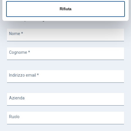
Vuoi ricevere aggiornamenti sulle iniziative, i nuovi servizi, le
Rifiuta
novità dai mercati e i progetti di sviluppo del comprensorio?
*
indica requisiti obbligatori
Nome
*
Cognome
*
Indirizzo email
*
Azienda
Ruolo